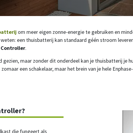
atterij
om meer eigen zonne-energie te gebruiken en minder 
t weten: een thuisbatterij kan standaard géén stroom levere
Controller
.
gezien, maar zonder dit onderdeel kan je thuisbatterij je h
et zomaar een schakelaar, maar het brein van je hele Enphas
roller?​
kast die fungeert als