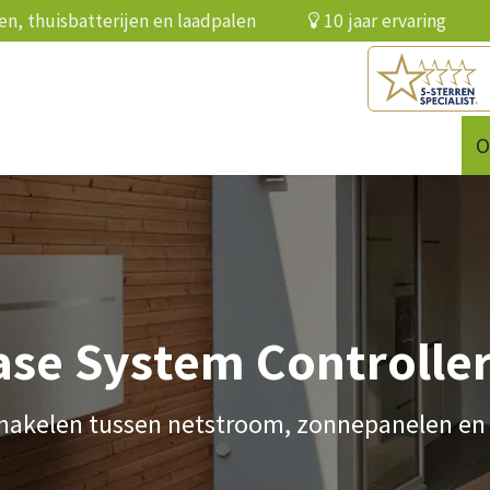
elen, thuisbatterijen en laadpalen
10 jaar ervari
batterij
Infrarood
Over ons
Referenties
O
se System Controller
hakelen tussen netstroom, zonnepanelen en 