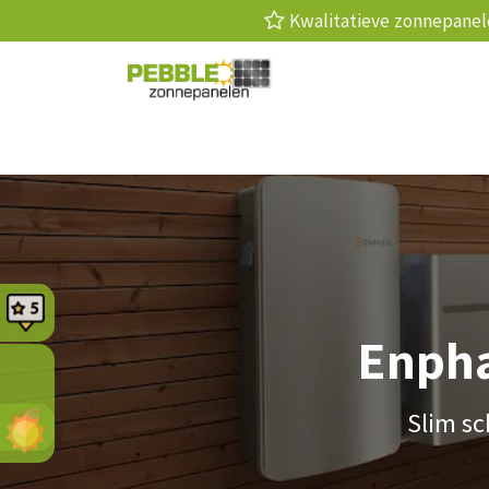
Kwalitatieve zonnepan
Zonnepanelen
Laadpaal
Thuis
Enpha
Slim sc