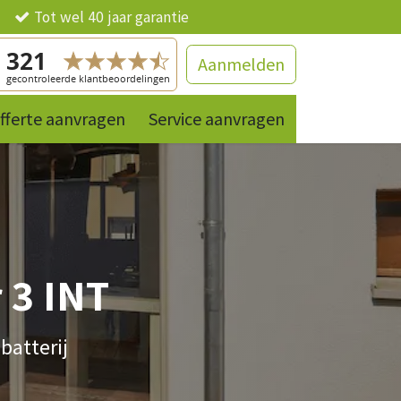
ng
Tot wel 40 jaar garantie
Aanmelden
fferte aanvragen
Contact
References
Service aanvragen
Producten
 3 INT
batterij