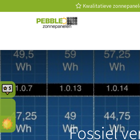
Kwalitatieve zonnepan
Zonnepanelen
Laadpaal
Thuis
Fossiel v