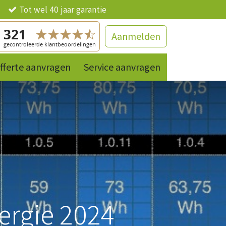
ng
Tot wel 40 jaar garantie
Aanmelden
fferte aanvragen
Contact
References
Service aanvragen
Producten
ergie 2024