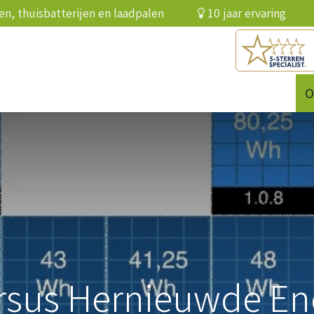
elen, thuisbatterijen en laadpalen
10 jaar ervari
batterij
Infrarood
Over ons
Referenties
O
ersus Hernieuwde En