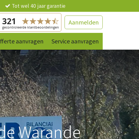
ng
Tot wel 40 jaar garantie
Aanmelden
fferte aanvragen
Contact
References
Service aanvragen
Producten
 de Warande