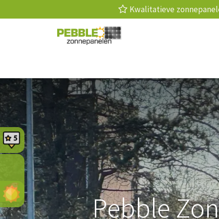
Kwalitatieve zonnepan
Zonnepanelen
Laadpaal
Thuis
Pebble Zon