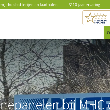
elen, thuisbatterijen en laadpalen
10 jaar ervari
batterij
Infrarood
Over ons
Referenties
O
nepanelen bij MHC