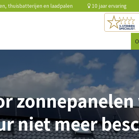
elen, thuisbatterijen en laadpalen
10 jaar ervari
batterij
Infrarood
Over ons
Referenties
O
or zonnepanelen
ur niet meer bes