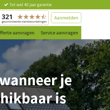
ng
Tot wel 40 jaar garantie
Aanmelden
fferte aanvragen
Contact
References
Service aanvragen
Producten
 wanneer je
chikbaar is