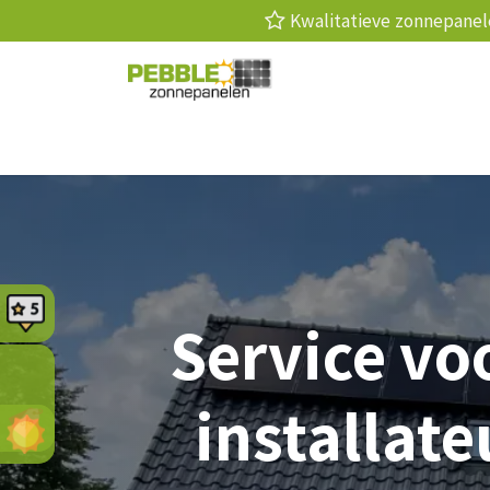
Kwalitatieve zonnepan
Zonnepanelen
Laadpaal
Thuis
Service vo
installate