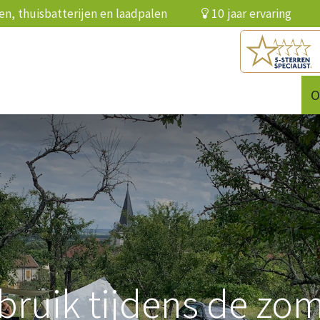
elen, thuisbatterijen en laadpalen
10 jaar ervari
batterij
Infrarood
Over ons
Referenties
O
ruik tijdens de zo