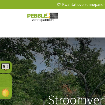
Kwalitatieve zonnepan
Zonnepanelen
Laadpaal
Thuis
Stroomverb