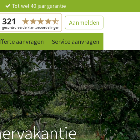
ng
Tot wel 40 jaar garantie
Aanmelden
fferte aanvragen
Contact
References
Service aanvragen
Producten
mervakantie