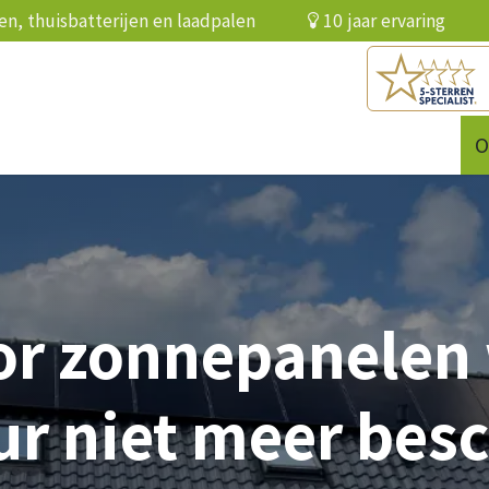
elen, thuisbatterijen en laadpalen
10 jaar ervari
batterij
Infrarood
Over ons
Referenties
O
or zonnepanelen
ur niet meer bes