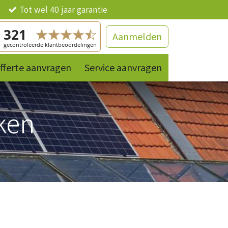
ng
Tot wel 40 jaar garantie
Aanmelden
fferte aanvragen
Contact
References
Service aanvragen
Producten
ken