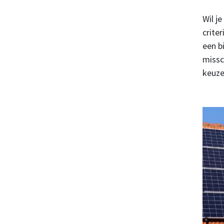
Wil j
crite
een b
missc
keuze