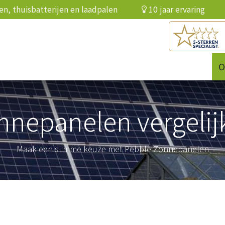
elen, thuisbatterijen en laadpalen
10 jaar ervari
batterij
Infrarood
Over ons
Referenties
O
nnepanelen vergelij
Maak een slimme keuze met Pebble Zonnepanelen