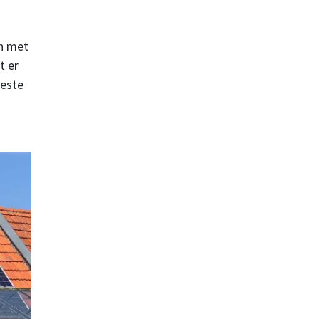
en met
t er
beste