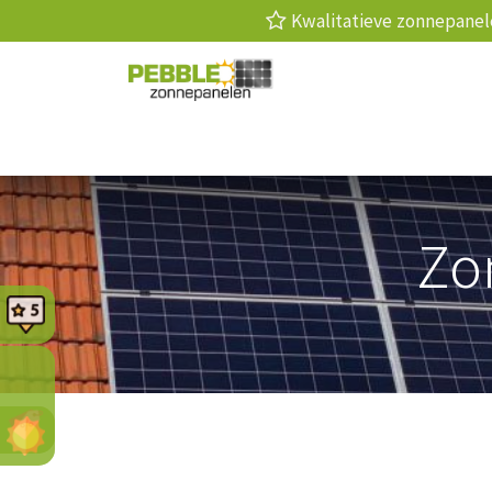
Kwalitatieve zonnepan
Zonnepanelen
Laadpaal
Thuis
Zo