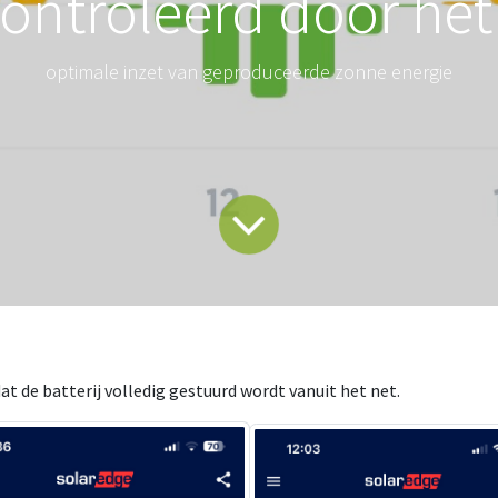
ontroleerd door het
optimale inzet van geproduceerde zonne energie
t de batterij volledig gestuurd wordt vanuit het net.