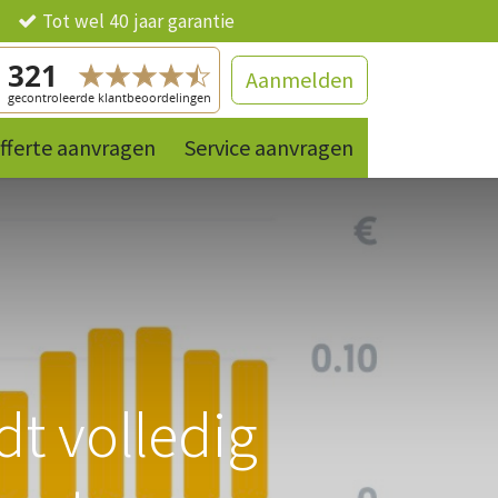
ng
Tot wel 40 jaar garantie
Aanmelden
fferte aanvragen
Contact
References
Service aanvragen
Producten
t volledig