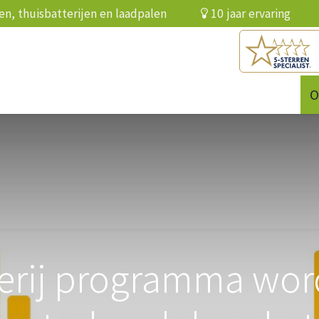
elen, thuisbatterijen en laadpalen
10 jaar ervari
batterij
Infrarood
Over ons
Referenties
O
terij programma word